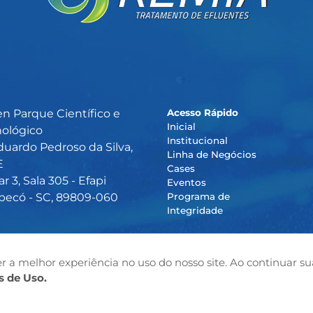
en Parque Científico e
Acesso Rápido
Inicial
nológico
Institucional
duardo Pedroso da Silva,
Linha de Negócios
E
Cases
r 3, Sala 305 - Efapi
Eventos
pecó - SC, 89809-060
Programa de
Integridade
r a melhor experiência no uso do nosso site. Ao continuar su
 de Uso.