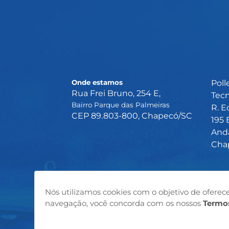
Onde estamos
Poll
Rua Frei Bruno, 254 E,
Tec
Bairro Parque das Palmeiras
R. E
CEP 89.
803-800, Chapecó/SC
195 
?
Anda
Cha
Nós utilizamos cookies com o objetivo de oferece
navegação, você concorda com os nossos
Termos